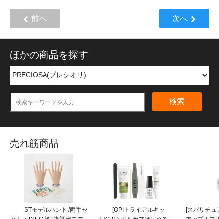
前へ
次へ
ほかの商品を探す
検索
売れ筋商品
STモデルハンド /両手セ
[OPIトライアルキッ
[スパリチュア
ット（JNEC 第1期認定モデ
ト]OPIネイルケアはじめる～
アップルフ