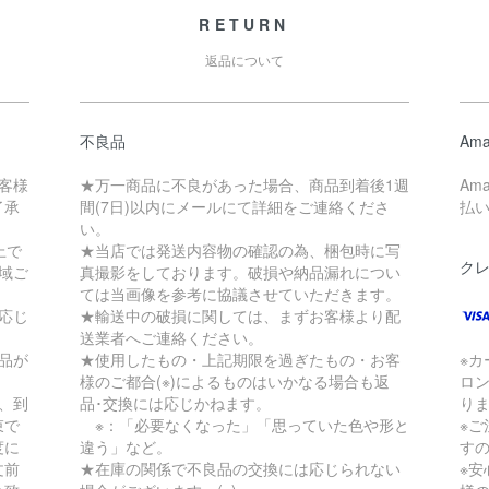
RETURN
返品について
不良品
Ama
客様
★万一商品に不良があった場合、商品到着後1週
Am
了承
間(7日)以内にメールにて詳細をご連絡くださ
払
い。
上で
★当店では発送内容物の確認の為、梱包時に写
ク
地域ご
真撮影をしております。破損や納品漏れについ
ては当画像を参考に協議させていただきます。
応じ
★輸送中の破損に関しては、まずお客様より配
送業者へご連絡ください。
品が
★使用したもの・上記期限を過ぎたもの・お客
※
様のご都合(※)によるものはいかなる場合も返
ロ
、到
品･交換には応じかねます。
り
束で
※：「必要なくなった」「思っていた色や形と
※
度に
違う」など。
す
文前
★在庫の関係で不良品の交換には応じられない
※