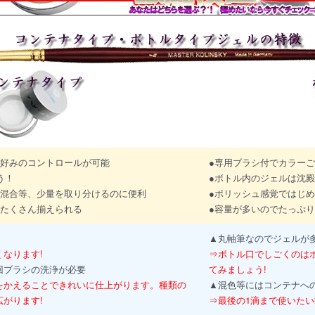
て好みのコントロールが可能
●専用ブラシ付でカラーご
う！
●ボトル内のジェルは沈
の混合等、少量を取り分けるのに便利
●ポリッシュ感覚ではじ
つたくさん揃えられる
●容量が多いのでたっぷ
▲丸軸筆なのでジェルが
なります!
⇒ボトル口でしごくのは
回ブラシの洗浄が必要
てみましょう!
をかえることできれいに仕上がります。種類の
▲混色等にはコンテナへ
がります!
⇒最後の1滴まで使いたい