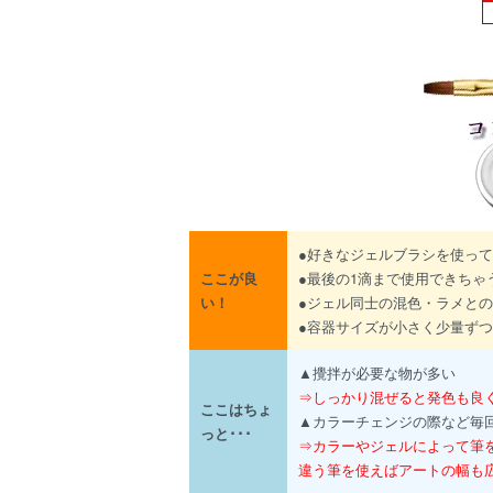
●好きなジェルブラシを使っ
ここが良
●最後の1滴まで使用できちゃ
い！
●ジェル同士の混色・ラメと
●容器サイズが小さく少量ず
▲攪拌が必要な物が多い
⇒しっかり混ぜると発色も良く
ここはちょ
▲カラーチェンジの際など毎
っと･･･
⇒カラーやジェルによって筆
違う筆を使えばアートの幅も広