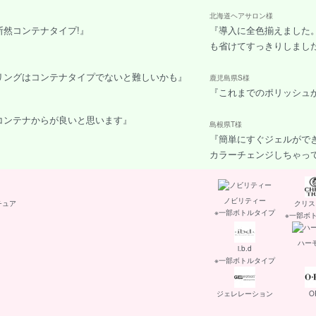
北海道ヘアサロン様
然コンテナタイプ!』
『導入に全色揃えました
も省けてすっきりしまし
リングはコンテナタイプでないと難しいかも』
鹿児島県S様
『これまでのポリッシュ
コンテナからが良いと思います』
島根県T様
『簡単にすぐジェルがで
カラーチェンジしちゃって
ノビリティー
チュア
クリス
※一部ボトルタイプ
※一部ボ
ハー
i.b.d
※一部ボトルタイプ
ジェレレーション
O