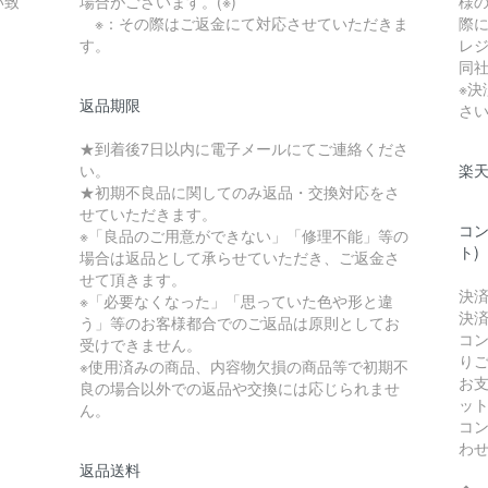
い致
場合がございます。(※)
様
※：その際はご返金にて対応させていただきま
際に
す。
レ
同
※
返品期限
さ
★到着後7日以内に電子メールにてご連絡くださ
い。
楽
★初期不良品に関してのみ返品・交換対応をさ
せていただきます。
コン
※「良品のご用意ができない」「修理不能」等の
ト)
場合は返品として承らせていただき、ご返金さ
せて頂きます。
決
※「必要なくなった」「思っていた色や形と違
決
う」等のお客様都合でのご返品は原則としてお
コ
受けできません。
り
※使用済みの商品、内容物欠損の商品等で初期不
お
良の場合以外での返品や交換には応じられませ
ッ
ん。
コ
わ
返品送料