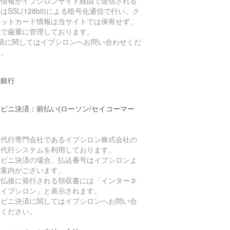
の情報がイプシロンサイト経由で送信される
はSSL(128bit)による暗号化通信で行い、ク
ジットカード情報は当サイトでは保有せず、
社で厳重に管理しております。
決済に関してはイプシロンへお問い合わせくだ
い。
天銀行
ビニ決済：前払い(ローソン/セイコーマー
済代行専門会社であるイプシロン株式会社の
済代行システムを利用しております。
ンビニ決済の場合、払込番号はイプシロンよ
ご案内がございます。
支払後に発行される領収書には「インターネ
トイプシロン」と表示されます。
ンビニ決済に関してはイプシロンへお問い合
せください。