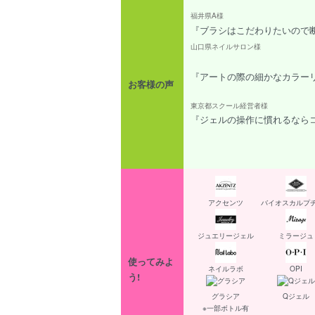
福井県A様
『ブラシはこだわりたいので断
山口県ネイルサロン様
『アートの際の細かなカラー
お客様の声
東京都スクール経営者様
『ジェルの操作に慣れるなら
アクセンツ
バイオスカルプ
ジュエリージェル
ミラージュ
使ってみよ
ネイルラボ
OPI
う!
グラシア
Qジェル
※一部ボトル有