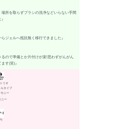
。場所を取らずブラシの洗浄などいらない手間
た』
からジェルへ抵抗無く移行できました』
きるので準備とか片付けが楽!思わずがんがん
ます(笑)』
トリオ
トルタイプ
モニー
PI