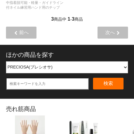
中指着脱可能・軽量・ガイドライン
付ネイル練習用ハンド用のチップ
3
1
3
商品中
-
商品
前へ
次へ
ほかの商品を探す
検索
売れ筋商品