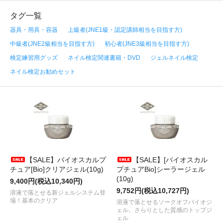
タグ一覧
器具・用具・容器
上級者(JNE1級・認定講師相当を目指す方)
中級者(JNE2級相当を目指す方)
初心者(JNE3級相当を目指す方)
検定練習用グッズ
ネイル検定関連書籍・DVD
ジェルネイル検定
ネイル検定お勧めセット
【SALE】バイオスカルプ
【SALE】[バイオスカル
チュア[Bio]クリアジェル(10g)
プチュアBio]シーラージェル
(10g)
9,400円(税込10,340円)
9,752円(税込10,727円)
溶液で落とせる新ジェルシステム登
場！基本のクリア
溶液で落とせるソークオフバイオジ
ェル。さらりとした質感のトップジ
ェル