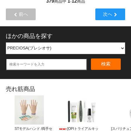
379
1
12
商品中
-
商品
前へ
次へ
ほかの商品を探す
検索
売れ筋商品
STモデルハンド /両手セ
[OPIトライアルキッ
[スパリチュア