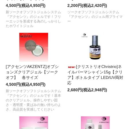
4,500円(税込4,950円)
2,200円(税込2,420円)
新ソークオフソフトジェルシステム
ソークオフソフトジェルシステム
『アクセンツ』のジェルです！フリ
『アクセンツ』のジェル用プライマ
ーエッジを形成する為のしっかりし
ー
たホワイトジェル
[アクセンツAKZENTZ]オプシ
[クリストリオChristrio]ネ
ョンズクリアジェル【ソーク
イルパーマシャイン15g【クリ
オフ】 各サイズ
ア】ボトルタイプ LED/UV両対
応
4,500円(税込4,950円)
2,680円(税込2,948円)
新ソークオフソフトジェルシステム
『アクセンツ』のジェルです！基本
のクリアジェル。操作しやすい固
さ・透明度・黄ばみの無い持ちのよ
さ、高品質を実感してください