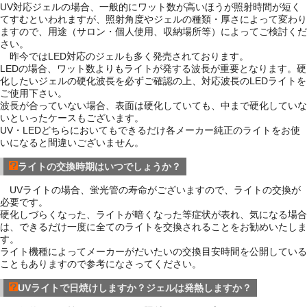
UV対応ジェルの場合、一般的にワット数が高いほうが照射時間が短く
てすむといわれますが、照射角度やジェルの種類・厚さによって変わり
ますので、用途（サロン・個人使用、収納場所等）によってご検討くだ
さい。
昨今ではLED対応のジェルも多く発売されております。
LEDの場合、ワット数よりもライトが発する波長が重要となります。硬
化したいジェルの硬化波長を必ずご確認の上、対応波長のLEDライトを
ご使用下さい。
波長が合っていない場合、表面は硬化していても、中まで硬化していな
いといったケースもございます。
UV・LEDどちらにおいてもできるだけ各メーカー純正のライトをお使
いになると間違いございません。
ライトの交換時期はいつでしょうか？
UVライトの場合、蛍光管の寿命がございますので、ライトの交換が
必要です。
硬化しづらくなった、ライトが暗くなった等症状が表れ、気になる場合
は、できるだけ一度に全てのライトを交換されることをお勧めいたしま
す。
ライト機種によってメーカーがだいたいの交換目安時間を公開している
こともありますので参考になさってください。
UVライトで日焼けしますか？ジェルは発熱しますか？