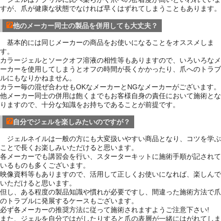
すが、爪が健康な状態でなければ早くはずれてしまうこともあります。
他のメーカー同士の製品を併用しても大丈夫？
基本的には同じメーカーの商品をお使いになることをオススメしま
す。
カラージェルとソークオフ溶液の相性等もありますので、いろいろなメ
ーカーを使用してしまうとオフの時間が長くかかったり、爪へのトラブ
ルにもなりかねません。
カラー毎の混ぜ合わせもOKなメーカーとNGなメーカーがございます。
他メーカー同士の併用は飽くまでもお客様自身の責任において施術とな
りますので、十分な知識をお持ちであることが前提です。
自分でジェルを楽しみたいのですが？
ジェルネイルは一般の方にも大変扱いやすい商品となり、コツを学ぶ
ことで長くお楽しみいただけると思います。
各メーカーでも講習会を行い、スターターキットに施術手順が記されて
いるものも多くございます。
映像資料等もありますので、活用して正しくお使いになれば、楽しんで
いただけると思います。
但し、ある程度の製品知識や慣れが必要ですし、間違った施術方法で爪
のトラブルに発展するケースもございます。
必ず各メーカーの推奨方法に従って施術されますようご注意下さい!
また、ジェルを自分ではがしたりすると爪の表層が一緒にはがれてしま