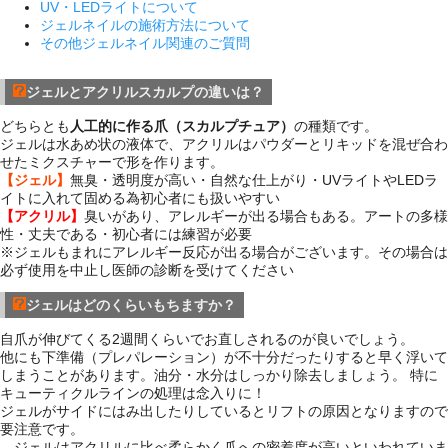
UV・LEDライトについて
ジェルネイルの施術方法について
その他ジェルネイル関連のご質問
ジェルとアクリルスカルプの違いは？
どちらとも
人工的に作る爪（スカルプチュア）
の種類です。
ジェルは水あめ状の液体で、アクリルはパウダーとリキッドを混ぜ合わ
せたミクスチャーで形を作ります。
【ジェル】
無臭・透明度が高い・自然な仕上がり・UVライトやLEDラ
イトに入れて固める為初心者にも扱いやすい
【アクリル】
臭いがあり、アレルギーが出る場合もある。アートの多様
性・丈夫である・初心者には練習が必要
※ジェルもまれにアレルギー反応が出る場合がございます。その場合は
必ず使用を中止し医師の診断を受けてください
ジェルはどのくらいもちますか？
自爪が伸びてくる2週間くらいでお直しされるのが良いでしょう。
他にも下準備（プレパレーション）が不十分だったりすると早く浮いて
しまうことがあります。油分・水分はしっかり除去しましょう。 特に
キューティクルラインの処理は念入りに！
ジェルがサイドにはみ出したりしているとリフトの原因となりますので
要注意です。
ジェルはアクリルに比べ柔らかく爪への密着度が高いといわれていま