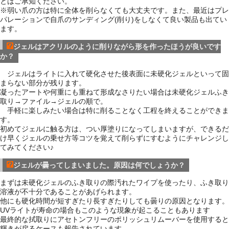
とはご承知ください。
※弱い爪の方は特に全体を削らなくても大丈夫です。また、最近はプレ
パレーションで自爪のサンディング(削り)をしなくて良い製品も出てい
ます。
ジェルはアクリルのように削りながら形を作ったほうが良いです
か？
ジェルはライトに入れて硬化させた後表面に未硬化ジェルといって固
まらない部分が残ります。
凝ったアートや何重にも重ねて形成なさりたい場合は未硬化ジェルふき
取り→ファイル→ジェルの順で。
手軽に楽しみたい場合は特に削ることなく工程を終えることができま
す。
初めてジェルに触る方は、つい厚塗りになってしまいますが、できるだ
け早くジェルの乗せ方等コツを覚えて削らずにすむようにチャレンジし
てみてください♪
ジェルが曇ってしまいました。原因は何でしょうか？
まずは未硬化ジェルのふき取りの際汚れたワイプを使ったり、ふき取り
溶液が不十分であることがあげられます。
他にも硬化時間が短すぎたり長すぎたりしても曇りの原因となります。
UVライトが寿命の場合もこのような現象が起こることもあります
最終的な拭取りにアセトンフリーのポリッシュリムーバーを使用すると
輝きが戻るケースも報告されています。