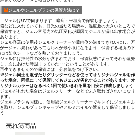
ジェルやジェルブラシの保管方法は？
ジェルはUVで固まります。暗所・平坦所で保管しましょう。
箱などに入れていても、日光の当たる場所や、温度差の大きいところで
保管すると、ジェル容器内の気圧変化が原因でジェルが漏れ出す場合が
あります。
ジェル容器は使用後ジェルクリーナーで蓋内側の溝まできれいにし、万
が一ジェル漏れがあっても汚れが最小限になるよう、保管する場所の下
には防水シートなどを敷いておきましょう。
ジェルには揮発性の水分が含まれており、保管状態によってそれが蒸発
し、次にあけた時固まっていた･･･ということがあります。
再生できませんので保管には十分お気をつけ下さい。
※ジェル同士を混ぜたりグリッターなどを使ってオリジナルジェルを作
った場合、同様にして保管してもジェルが劣化することがあります。オ
リジナルカラーはなるべく1回で使いきれる量を目安に作成しましょう
ジェルがもれた場合はジェルクリーナーなどでふき取ればきれいになり
ます。
ジェルブラシも同様に、使用後ジェルクリーナーでキレイにジェルをふ
き取り、ジェルブラシキャップやアルミホイルで遮光して保管しましょ
う
売れ筋商品