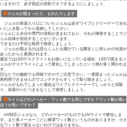
いますので、必ず指定の溶剤でオフするようにしましょう。
ジェルが固まったり、もれたりします
ジェルの容器入り口についたジェルは必ずワイプとクリーナーできれ
いにふき取ってから収納してください。
ジェルにも水分や専門の溶剤が含まれており、それが揮発することでジ
ェル自体が劣化することがございます。
できるだけ平坦な暗所で保管しましょう。
ジェルが固まるのは恐らくふたを開けている際近くに何らかの光源が
あったからと推測されます。
最近ではLEDデスクライトをお使いになっている場合、LEDで固まるジ
ェルがデスクライトによって硬化してしまったという例が多く聞かれま
す。
日なたでの施術でも同様ですのでご注意下さい。一度固まったジェルは
再利用できませんのでコンテナからすくって取り除きましょう。
ジェルがもれてしまった場合はワイプとクリーナーでしっかりと拭取
り、容器のべたつきをなくして保管しましょう。
ライトはどのメーカー・ワット数でも同じですか？ワット数が高い
ほうが良いですか？
UV対応ジェルなら、どのメーカーのものでもUVライトで硬化しま
す。また各メーカーごとに推奨ワット数というものがありますが、小さ
なワット数で固まらないわけではありません。