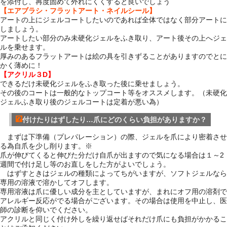
を添付し、再度固めて外れにくくすると良いでしょう
【エアブラシ・フラットアート・ネイルシール】
アートの上にジェルコートしたいのであれば全体ではなく部分アートに
しましょう。
アートしたい部分のみ未硬化ジェルをふき取り、アート後その上へジェ
ルを乗せます。
厚みのあるフラットアートは絵の具を引きずることがありますのでとに
かく薄めに！
【アクリル３D】
できるだけ未硬化ジェルをふき取った後に乗せましょう。
その後のコートは一般的なトップコート等をオススメします。（未硬化
ジェルふき取り後のジェルコートは定着が悪い為）
付けたりはずしたり…爪にどのくらい負担がありますか？
まずは下準備（プレパレーション）の際、ジェルを爪により密着させ
る為自爪を少し削ります。※
爪が伸びてくると伸びた分だけ自爪が出ますので気になる場合は１～2
週間で付け足し等のお直しをした方がよいでしょう。
はずすときはジェルの種類によってちがいますが、ソフトジェルなら
専用の溶液で溶かしてオフします。
専用溶液は爪に優しい成分を主としていますが、まれにオフ用の溶剤で
アレルギー反応がでる場合がございます。その場合は使用を中止し、医
師の診断を仰いでください。
アクリルと同じく付け外しを繰り返せばそれだけ爪にも負担がかかるこ