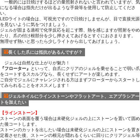
一般的には日焼けするほどの量照射されないと言われていますが、気
になる場合は指先だけが出るような手袋等を使用して防止してくださ
い。
LEDライトの場合は、可視光ですので日焼けしませんが、目で直接光源
を見ないように気をつけましょう。
ジェルが固まる過程で化学反応を起こす際、熱を感じますが照射をやめ
たり、爪の付け根部分を少し押さえてあげるとすぐにおさまります。
無理せず熱いと思ったら少しライトから出してあげましょう。
長くした爪には抵抗があるんですが？
ジェルは自然な仕上がりが魅力！
『フローター』
といって、自爪にクリアのジェルを乗せることで弱い爪
をコートするスカルプなら、長くせずにアートが楽しめます。
ご自分でジェルにチャレンジされる方はまずフローターからスタートし
てみられることをオススメします！
ジェルネイルにラインストーンやフラットアート、エアブラシアー
トを加えたい
【ラインストーン】
ストーンの表面を覆う場合は未硬化ジェルの上にストーンを置いて固め
た後コートします。
ストーンのカットを出したい場合は未硬化ジェルの上にストーンを置き
定着させた後、ストーンの根元が隠れるくらいに回りにクリアジェル等