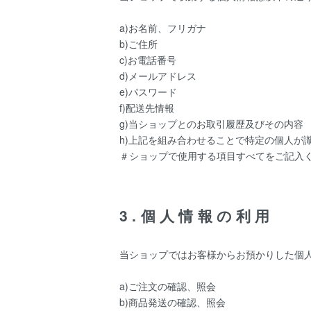
a)お名前、フリガナ
b)ご住所
c)お電話番号
d)メールアドレス
e)パスワード
f)配送先情報
g)当ショップとのお取引履歴及びその内容
h)上記を組み合わせることで特定の個人が
＃ショップで使用する項目すべてをご記入
3.個人情報の利用
当ショップではお客様からお預かりした個
a)ご注文の確認、照会
b)商品発送の確認、照会