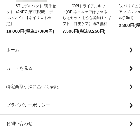
STモデルハンド /両手セ
[OPIトライアルキッ
[スパリチュア
ット（JNEC 第1期認定モデ
ト]OPIネイルケアはじめる～
アップルフ
ルハンド）【ネイリスト検
ちぇセット【初心者向け・ギ
ル(15ml)
定】
フト・甘皮ケア】送料無料
2,300円(
16,000円(税込17,600円)
7,500円(税込8,250円)
ホーム
カートを見る
特定商取引法に基づく表記
プライバシーポリシー
お問い合わせ