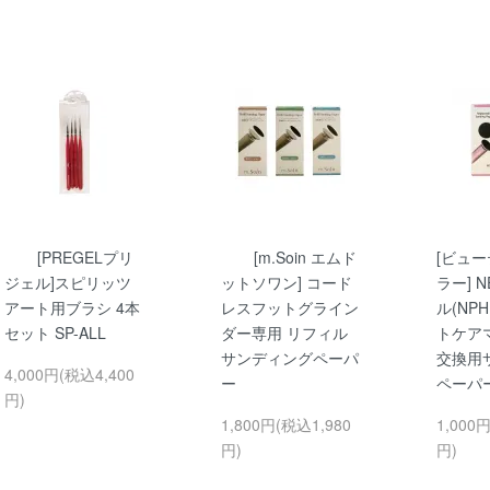
[PREGELプリ
[m.Soin エムド
[ビュ
ジェル]スピリッツ
ットソワン] コード
ラー] 
アート用ブラシ 4本
レスフットグライン
ル(NP
セット SP-ALL
ダー専用 リフィル
トケア
サンディングペーパ
交換用
4,000円(税込4,400
ー
ペーパ
円)
1,800円(税込1,980
1,000
円)
円)