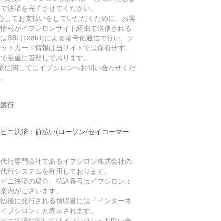
ので決済を完了させてください。
安心してお支払いをしていただくために、お客
の情報がイプシロンサイト経由で送信される
はSSL(128bit)による暗号化通信で行い、ク
ジットカード情報は当サイトでは保有せず、
社で厳重に管理しております。
決済に関してはイプシロンへお問い合わせくだ
い。
天銀行
ビニ決済：前払い(ローソン/セイコーマー
済代行専門会社であるイプシロン株式会社の
済代行システムを利用しております。
ンビニ決済の場合、払込番号はイプシロンよ
ご案内がございます。
支払後に発行される領収書には「インターネ
トイプシロン」と表示されます。
ンビニ決済に関してはイプシロンへお問い合