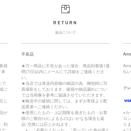
RETURN
返品について
不良品
Ama
客様
★万一商品に不良があった場合、商品到着後1週
Am
了承
間(7日)以内にメールにて詳細をご連絡くださ
払
い。
上で
★当店では発送内容物の確認の為、梱包時に写
ク
地域ご
真撮影をしております。破損や納品漏れについ
ては当画像を参考に協議させていただきます。
応じ
★輸送中の破損に関しては、まずお客様より配
送業者へご連絡ください。
品が
★使用したもの・上記期限を過ぎたもの・お客
※
様のご都合(※)によるものはいかなる場合も返
ロ
、到
品･交換には応じかねます。
り
束で
※：「必要なくなった」「思っていた色や形と
※