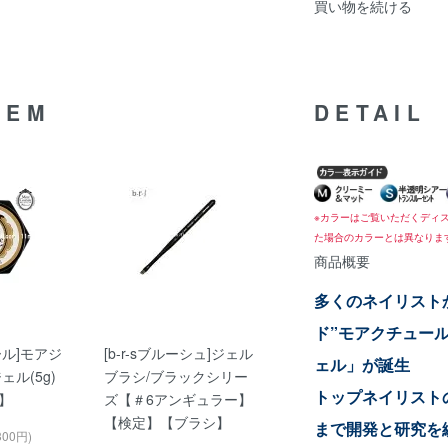
買い物を続ける
TEM
DETAIL
※カラーはご覧いただくディ
た場合のカラーとは異なりま
商品概要
多くのネイリスト
ド”モアクチュー
ール]モアジ
[b-r-sブルーシュ]ジェル
ェル」が誕生
ェル(5g)
ブラシ/ブラックシリー
トップネイリスト
】
ズ【＃6アンギュラー】
【検定】【ブラシ】
まで開発と研究を
300円)