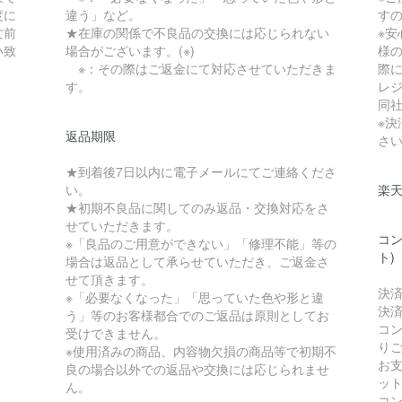
度に
違う」など。
す
文前
★在庫の関係で不良品の交換には応じられない
※
い致
場合がございます。(※)
様
※：その際はご返金にて対応させていただきま
際に
す。
レ
同
※
返品期限
さ
★到着後7日以内に電子メールにてご連絡くださ
い。
楽
★初期不良品に関してのみ返品・交換対応をさ
せていただきます。
コン
※「良品のご用意ができない」「修理不能」等の
ト)
場合は返品として承らせていただき、ご返金さ
せて頂きます。
決
※「必要なくなった」「思っていた色や形と違
決
う」等のお客様都合でのご返品は原則としてお
コ
受けできません。
り
※使用済みの商品、内容物欠損の商品等で初期不
お
良の場合以外での返品や交換には応じられませ
ッ
ん。
コ