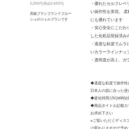
・優れたセルフレベ
2,200円(税込2,420円)
い操作性を実現。 
高級ブラシブランドブルー
にも優れています
シュのジェルブラシです
・安心安全にこだわ
した化粧品登録済み
・適度な粘度でムラ
いカラーラインナッ
・透明度が高く、ガ
◆適度な粘度で操作性
日本人の肌に合った使
◆硬化時間:UV(36W)
◆商品タイトル記載カ
お求め下さい
※ご覧いただくディス
は変わりますので予め