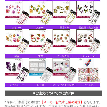
フラワー
フルーツ
動物・鳥
爬虫類・昆虫・魚
和柄
季節
ファンタジー
スウィーツ
テクスチャー
レース
アーティストセレクト
ワールド
■ご注文についてのご案内■
*写ネイル製品は基本的に
【メーカーお取寄せ後の発送】
となります。
生産数に限りがございます為、ご注文後に生産待ちとなる場合がまれ