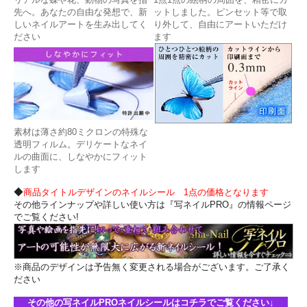
先へ。あなたの自由な発想で、新
ットしました。ピンセット等で取
しいネイルアートを生み出してく
り外して、自由にアートいただけ
ださい
ます
素材は薄さ約80ミクロンの特殊な
透明フィルム。デリケートなネイ
ルの曲面に、しなやかにフィット
します
◆
商品タイトルデザインのネイルシール 1点の価格となります
その他ラインナップや詳しい使い方は『写ネイルPRO』の情報ページ
でご覧ください!
※商品のデザインは予告無く変更される場合がございます。ご了承く
ださい
その他の写ネイルPROネイルシールはコチラでご覧ください↓