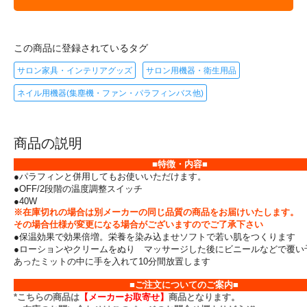
この商品に登録されているタグ
サロン家具・インテリアグッズ
サロン用機器・衛生用品
ネイル用機器(集塵機・ファン・パラフィンバス他)
商品の説明
■特徴・内容■
●パラフィンと併用してもお使いいただけます。
●OFF/2段階の温度調整スイッチ
●40W
※在庫切れの場合は別メーカーの同じ品質の商品をお届けいたします。
その場合仕様が変更になる場合がございますのでご了承下さい
●保温効果で効果倍増。栄養を染み込ませソフトで若い肌をつくります
●ローションやクリームをぬり マッサージした後にビニールなどで覆い
あったミットの中に手を入れて10分間放置します
■ご注文についてのご案内■
*こちらの商品は
【メーカーお取寄せ】
商品となります。