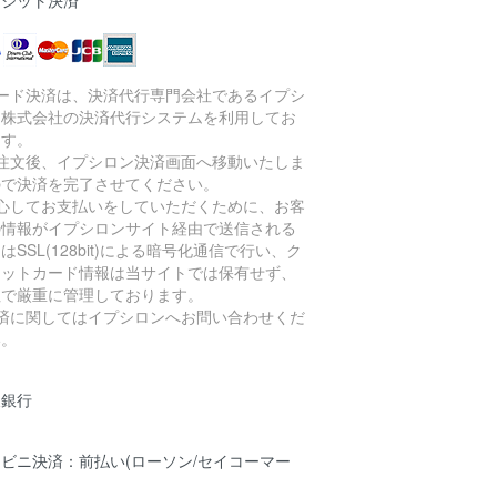
レジット決済
カード決済は、決済代行専門会社であるイプシ
ン株式会社の決済代行システムを利用してお
ます。
ご注文後、イプシロン決済画面へ移動いたしま
ので決済を完了させてください。
安心してお支払いをしていただくために、お客
の情報がイプシロンサイト経由で送信される
はSSL(128bit)による暗号化通信で行い、ク
ジットカード情報は当サイトでは保有せず、
社で厳重に管理しております。
決済に関してはイプシロンへお問い合わせくだ
い。
天銀行
ビニ決済：前払い(ローソン/セイコーマー