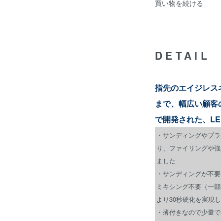
買い物を続ける
DETAIL
指先のエイジレス
まで、幅広い顧客
で開発された、LED
・サンディングやプラ
り、ファイリングや強
ました
・サンディングが不要
ミキシング不要（一部
より30秒硬化を実現
・薄付きなので少量で