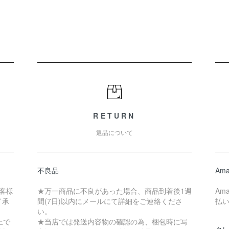
RETURN
返品について
不良品
Ama
客様
★万一商品に不良があった場合、商品到着後1週
Am
了承
間(7日)以内にメールにて詳細をご連絡くださ
払
い。
上で
★当店では発送内容物の確認の為、梱包時に写