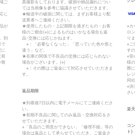
ク
地域ご
真撮影をしております。破損や納品漏れについ
ては当画像を参考に協議させていただきます。
応じ
★輸送中の破損に関しては、まずお客様より配
送業者へご連絡ください。
品が
★使用したもの・上記期限を過ぎたもの・お客
※
様のご都合(※)によるものはいかなる場合も返
ロ
、到
品･交換には応じかねます。
り
束で
※：「必要なくなった」「思っていた色や形と
※
度に
違う」など。
す
文前
★在庫の関係で不良品の交換には応じられない
※
い致
場合がございます。(※)
様
※：その際はご返金にて対応させていただきま
際に
す。
レ
同
※
返品期限
さ
★到着後7日以内に電子メールにてご連絡くださ
い。
楽
★初期不良品に関してのみ返品・交換対応をさ
せていただきます。
コン
※「良品のご用意ができない」「修理不能」等の
ト)
場合は返品として承らせていただき、ご返金さ