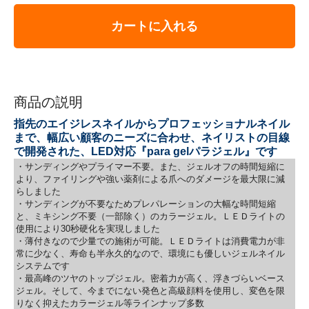
カートに入れる
商品の説明
指先のエイジレスネイルからプロフェッショナルネイル
まで、幅広い顧客のニーズに合わせ、ネイリストの目線
で開発された、LED対応『para gelパラジェル』です
・サンディングやプライマー不要。また、ジェルオフの時間短縮に
より、ファイリングや強い薬剤による爪へのダメージを最大限に減
らしました
・サンディングが不要なためプレパレーションの大幅な時間短縮
と、ミキシング不要（一部除く）のカラージェル。ＬＥＤライトの
使用により30秒硬化を実現しました
・薄付きなので少量での施術が可能。ＬＥＤライトは消費電力が非
常に少なく、寿命も半永久的なので、環境にも優しいジェルネイル
システムです
・最高峰のツヤのトップジェル。密着力が高く、浮きづらいベース
ジェル。そして、今までにない発色と高級顔料を使用し、変色を限
りなく抑えたカラージェル等ラインナップ多数