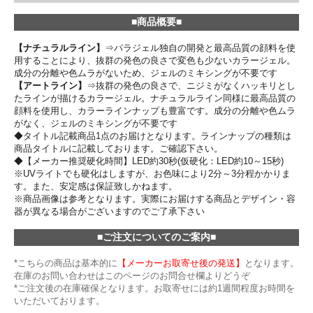
■商品概要■
【ナチュラルライン】
⇒パラジェル独自の開発と最高品質の顔料を使
用することにより、抜群の発色の良さで変色も少ないカラージェル。
成分の分離や色ムラがないため、ジェルのミキシングが不要です
【アートライン】
⇒抜群の発色の良さで、ニジミがなくハッキリとし
たラインが描けるカラージェル。ナチュラルライン同様に最高品質の
顔料を使用し、カラーラインナップも豊富です。成分の分離や色ムラ
がなく、ジェルのミキシングが不要です
◆タイトル記載商品1点のお届けとなります。ラインナップの種類は
商品タイトルに記載しております。ご確認下さい。
◆【メーカー推奨硬化時間】LED約30秒(仮硬化：LED約10～15秒)
※UVライトでも硬化はしますが、お色味により2分～3分程かかりま
す。また、安定感は保証致しかねます。
※商品画像は参考となります。実際にお届けする商品とデザイン・容
器が異なる場合がございますのでご了承下さい
■ご注文についてのご案内■
*こちらの商品は基本的に
【メーカーお取寄せ後の発送】
となります。
在庫のお問い合わせはこのページのお問合せ欄よりどうぞ
*ご注文後の在庫確保となります。お取寄せには約1週間程度お時間を
いただいております。