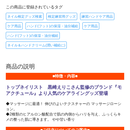
この商品に登録されているタグ
ネイル検定グッズ検索
検定練習用グッズ
練習ハンドケア用品
ケア用品
ハンド(フット)の保湿・油分補給
ケア用品
ハンド(フット)の保湿・油分補給
ネイル＆ハンドクリーム(潤い補給に)
商品の説明
■特徴・内容■
トップネイリスト 黒崎えりこさん監修のブランド『モ
アクチュール』より人気のケアライングッズ登場
◆マッサージに最適！ 伸びのよいテクスチャーの マッサージローシ
ョン。
◆2種類のヒアルロン酸配合で肌の内側からハリを与え、ふっくらキ
メの整った肌に導きます。 やや甘い香り
■ご注文についてのご案内■