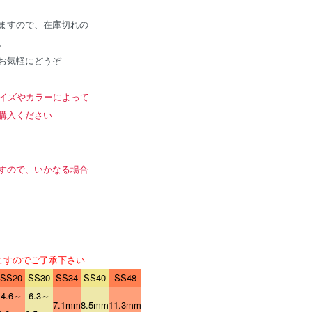
ますので、在庫切れの
。
お気軽にどうぞ
サイズやカラーによって
購入ください
すので、いかなる場合
ますのでご了承下さい
SS20
SS30
SS34
SS40
SS48
4.6～
6.3～
7.1mm
8.5mm
11.3mm