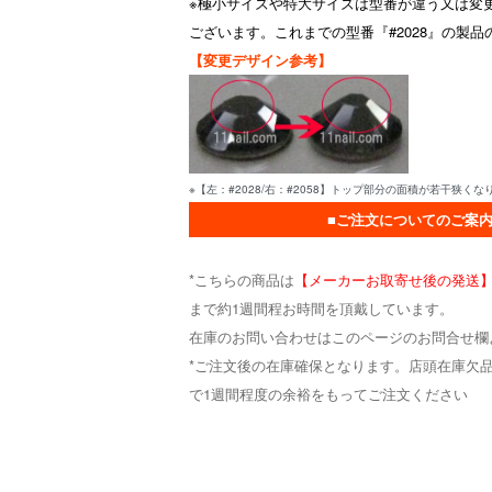
※極小サイズや特大サイズは型番が違う又は変
ございます。これまでの型番『#2028』の製
【変更デザイン参考】
※【左：#2028/右：#2058】トップ部分の面積が若干狭くな
■ご注文についてのご案内
*こちらの商品は
【メーカーお取寄せ後の発送
まで約1週間程お時間を頂戴しています。
在庫のお問い合わせはこのページのお問合せ欄
*ご注文後の在庫確保となります。店頭在庫欠
で1週間程度の余裕をもってご注文ください