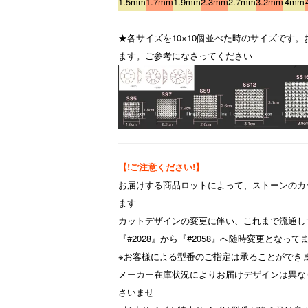
1.5mm
1.7mm
1.9mm
2.3mm
2.7mm
3.2mm
4mm
★各サイズを10×10個並べた時のサイズです
ます。ご参考になさってください
【!ご注意ください!】
お届けする商品ロットによって、ストーンのカ
ます
カットデザインの変更に伴い、これまで流通し
『#2028』から『#2058』へ随時変更となって
※お客様による型番のご指定は承ることができ
メーカー在庫状況によりお届けデザインは異な
さいませ