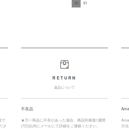
30
31
RETURN
返品について
不良品
Ama
様で
★万一商品に不良があった場合、商品到着後1週間
Am
ださ
(7日)以内にメールにて詳細をご連絡ください。
方法