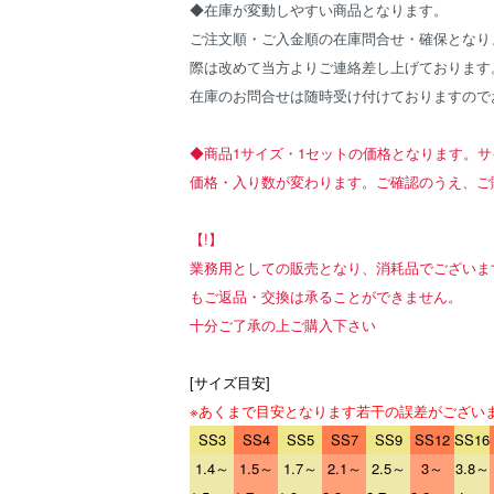
◆在庫が変動しやすい商品となります。
ご注文順・ご入金順の在庫問合せ・確保となり
際は改めて当方よりご連絡差し上げております
在庫のお問合せは随時受け付けておりますので
◆商品1サイズ・1セットの価格となります。
価格・入り数が変わります。ご確認のうえ、ご
【!】
業務用としての販売となり、消耗品でございま
もご返品・交換は承ることができません。
十分ご了承の上ご購入下さい
[サイズ目安]
※あくまで目安となります若干の誤差がござい
SS3
SS4
SS5
SS7
SS9
SS12
SS16
1.4～
1.5～
1.7～
2.1～
2.5～
3～
3.8～