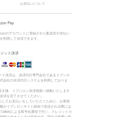
お支払いについて
zon Pay
azonのアカウントに登録された配送先や支払い
を利用して決済できます。
レジット決済
ード決済は、決済代行専門会社であるイプシロ
式会社の決済代行システムを利用しておりま
注文後、イプシロン決済画面へ移動いたします
決済を完了させてください。
心してお支払いをしていただくために、お客様
報がイプシロンサイト経由で送信される際には
L(128bit)による暗号化通信で行い、クレジットカ
情報は当サイトでは保有せず、同社で厳重に管