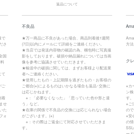
返品について
不良品
Ama
様で
★万一商品に不良があった場合、商品到着後1週間
Am
ださ
(7日)以内にメールにて詳細をご連絡ください。
方法
★当店では発送内容物の確認の為、梱包時に写真撮
全国
影をしております。破損や納品漏れについては当画
ク
送料
像を参考に協議させていただきます。
★輸送中の破損に関しては、まずお客様より配送業
じて
者へご連絡ください。
★使用したもの・上記期限を過ぎたもの・お客様の
がご
ご都合(※)によるものはいかなる場合も返品･交換に
※カ
は応じかねます。
ン株
到着
※：「必要なくなった」「思っていた色や形と違
す。
ませ
う」など。
※ご
いた
★在庫の関係で不良品の交換には応じられない場合
ので
フォ
がございます。(※)
※安
※：その際はご返金にて対応させていただきま
の情
す。
SS
ード