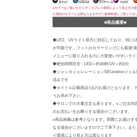
※カラーはご覧いただくディスプレイ環境によって見え方が
た場合のカラーとは異なりますのでご参考程度にご覧くださ
■商品概要■
◆LED、UVライト双方に対応しており、特にL
が可能です。フットのカラーリングにも最適!
メニューに取り入れるのに大変使いやすいライ
◆硬化時間目安：LED＝約30秒/UV＝約2分
◆ジェシカジェレレーションGELerationジ
済みです
◆タイトル記載商品1点のお届けとなります。
うお求め下さい。
◆サロンでの大量注文も承ります。※ご注文内
のお支払いをお断りする場合がございます。
※商品画像は参考となります。実際にお届けす
なる場合がございますのでご了承下さい。また
イ環境により見え方は異なります