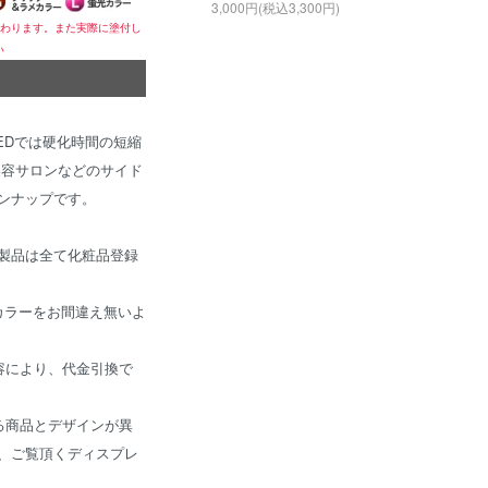
3,000円(税込3,300円)
変わります。また実際に塗付し
い
EDでは硬化時間の短縮
美容サロンなどのサイド
ンナップです。
ェル製品は全て化粧品登録
カラーをお間違え無いよ
容により、代金引換で
る商品とデザインが異
、ご覧頂くディスプレ