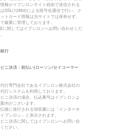
の情報がイプシロンサイト経由で送信される
はSSL(128bit)による暗号化通信で行い、ク
ジットカード情報は当サイトでは保有せず、
社で厳重に管理しております。
決済に関してはイプシロンへお問い合わせくだ
い。
天銀行
ビニ決済：前払い(ローソン/セイコーマー
済代行専門会社であるイプシロン株式会社の
済代行システムを利用しております。
ンビニ決済の場合、払込番号はイプシロンよ
ご案内がございます。
支払後に発行される領収書には「インターネ
トイプシロン」と表示されます。
ンビニ決済に関してはイプシロンへお問い合
せください。