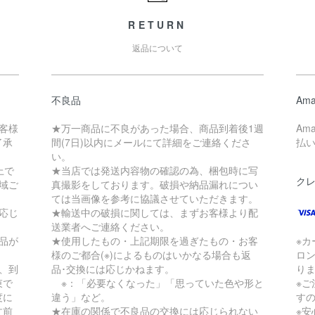
RETURN
返品について
不良品
Ama
客様
★万一商品に不良があった場合、商品到着後1週
Am
了承
間(7日)以内にメールにて詳細をご連絡くださ
払
い。
上で
★当店では発送内容物の確認の為、梱包時に写
ク
地域ご
真撮影をしております。破損や納品漏れについ
ては当画像を参考に協議させていただきます。
応じ
★輸送中の破損に関しては、まずお客様より配
送業者へご連絡ください。
品が
★使用したもの・上記期限を過ぎたもの・お客
※
様のご都合(※)によるものはいかなる場合も返
ロ
、到
品･交換には応じかねます。
り
束で
※：「必要なくなった」「思っていた色や形と
※
度に
違う」など。
す
文前
★在庫の関係で不良品の交換には応じられない
※