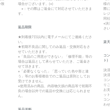
い致
場合がございます。(※)
様
※：その際はご返金にて対応させていただきま
際に
す。
レ
同
※
返品期限
さ
★到着後7日以内に電子メールにてご連絡くださ
い。
楽
★初期不良品に関してのみ返品・交換対応をさ
せていただきます。
コン
※「良品のご用意ができない」「修理不能」等の
ト)
場合は返品として承らせていただき、ご返金さ
せて頂きます。
決
※「必要なくなった」「思っていた色や形と違
決
う」等のお客様都合でのご返品は原則としてお
コ
受けできません。
り
※使用済みの商品、内容物欠損の商品等で初期不
お
良の場合以外での返品や交換には応じられませ
ッ
ん。
コ
わ
返品送料