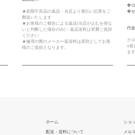
◆
★初期不良品の返品：当店より着払い伝票をご
◆
郵送いたします
★お客様のご都合による返品(当店が止むを得な
代
いと判断した場合のみ)：返品送料は実費ご負担
ください
ク
★修理の際のメーカー返送料は原則としてお客
※
様のご負担となります。
ま
ホーム
ショ
配送・送料について
メル