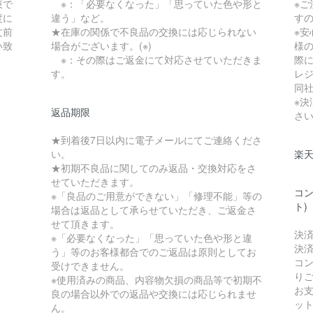
束で
※：「必要なくなった」「思っていた色や形と
※
度に
違う」など。
す
文前
★在庫の関係で不良品の交換には応じられない
※
い致
場合がございます。(※)
様
※：その際はご返金にて対応させていただきま
際に
す。
レ
同
※
返品期限
さ
★到着後7日以内に電子メールにてご連絡くださ
い。
楽
★初期不良品に関してのみ返品・交換対応をさ
せていただきます。
コン
※「良品のご用意ができない」「修理不能」等の
ト)
場合は返品として承らせていただき、ご返金さ
せて頂きます。
決
※「必要なくなった」「思っていた色や形と違
決
う」等のお客様都合でのご返品は原則としてお
コ
受けできません。
り
※使用済みの商品、内容物欠損の商品等で初期不
お
良の場合以外での返品や交換には応じられませ
ッ
ん。