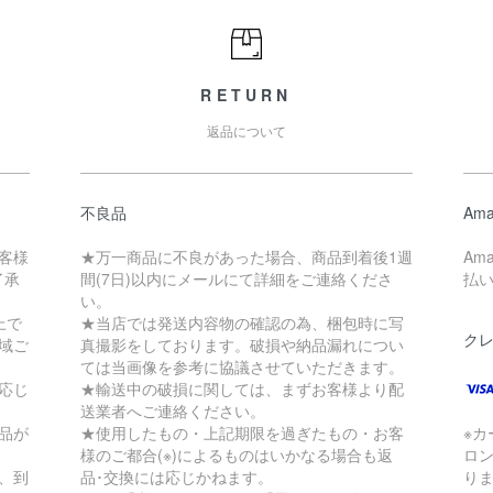
RETURN
返品について
不良品
Ama
客様
★万一商品に不良があった場合、商品到着後1週
Am
了承
間(7日)以内にメールにて詳細をご連絡くださ
払
い。
上で
★当店では発送内容物の確認の為、梱包時に写
ク
地域ご
真撮影をしております。破損や納品漏れについ
ては当画像を参考に協議させていただきます。
応じ
★輸送中の破損に関しては、まずお客様より配
送業者へご連絡ください。
品が
★使用したもの・上記期限を過ぎたもの・お客
※
様のご都合(※)によるものはいかなる場合も返
ロ
、到
品･交換には応じかねます。
り