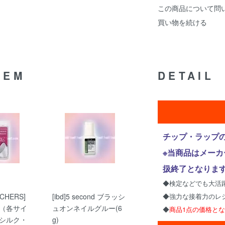
この商品について問
買い物を続ける
TEM
DETAIL
チップ・ラップ
※当商品はメー
扱終了となりま
◆検定などでも大活
CHERS]
[ibd]5 second ブラッシ
◆強力な接着力のレ
（各サイ
ュオンネイルグルー(6
◆
商品1点の価格と
シルク・
g)