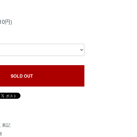
10円)
SOLD OUT
く表記
細