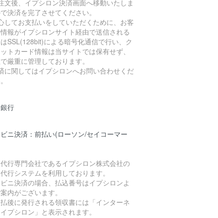
ご注文後、イプシロン決済画面へ移動いたしま
ので決済を完了させてください。
安心してお支払いをしていただくために、お客
の情報がイプシロンサイト経由で送信される
はSSL(128bit)による暗号化通信で行い、ク
ジットカード情報は当サイトでは保有せず、
社で厳重に管理しております。
決済に関してはイプシロンへお問い合わせくだ
い。
天銀行
ビニ決済：前払い(ローソン/セイコーマー
済代行専門会社であるイプシロン株式会社の
済代行システムを利用しております。
ンビニ決済の場合、払込番号はイプシロンよ
ご案内がございます。
支払後に発行される領収書には「インターネ
トイプシロン」と表示されます。