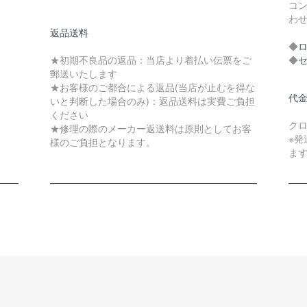
コ
わ
返品送料
◆
★初期不良品の返品：当店より着払い伝票をご
◆
郵送いたします
★お客様のご都合による返品(当店が止むを得な
代
いと判断した場合のみ)：返品送料は実費ご負担
ください
ク
★修理の際のメーカー返送料は原則としてお客
※
様のご負担となります。
ま