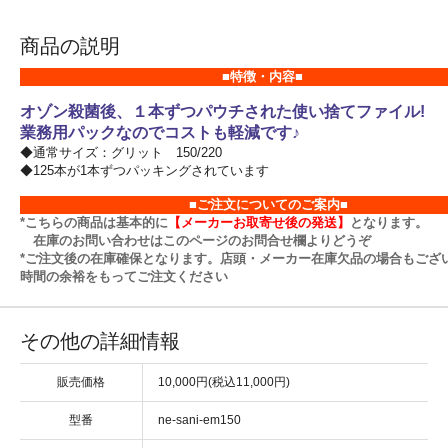
商品の説明
■特徴・内容■
オゾン殺菌後、１本ずつパウチされた使い捨てファイル!
業務用パックなのでコストも軽減です♪
◆通常サイズ：グリット 150/220
◆125本が1本ずつパッキングされています
■ご注文についてのご案内■
*こちらの商品は基本的に
【メーカーお取寄せ後の発送】
となります。
在庫のお問い合わせはこのページのお問合せ欄よりどうぞ
*ご注文後の在庫確保となります。店頭・メーカー在庫欠品の場合もござ
時間の余裕をもってご注文ください
その他の詳細情報
販売価格
10,000円(税込11,000円)
型番
ne-sani-em150