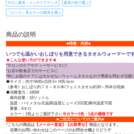
サロン家具・インテリアグッズ
家具の色で選ぶ
『ピンク』系カラーの家具を選ぶ
商品の説明
■特徴・内容■
いつでも温かいおしぼりを用意できるタオルウォーマーで
★こんな使い方ができます★
*サロンのケアやティーサービスに!
*お店や飲食店でのサービスに
*特にお肌のケアには欠かせないウォームタオルなので季節を問わず活躍
◆サイズ：内寸/W45×D28.5× H35.5cm
《参考》おしぼり約７０～８０本/フェイスタオル約30～35本分収納
◆消費電力：180W
庫内容量：18リットル
温度：バイメタル式温調(温度ヒューズ102度)庫内温度70度
重量：6キロ
カラー：2色よりご選択下さい
※カラー1色・1点の価格です
■ご注文についてのご案内■
*こちらの商品は
【メーカー直送】【お取寄せ】
商品となります。
在庫のお問い合わせはこのページのお問合せ欄よりどうぞ