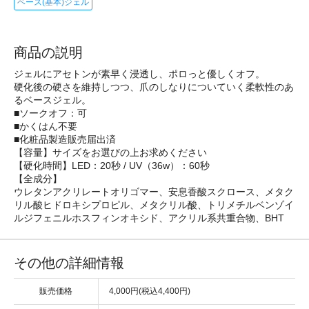
ベース(基本)ジェル
商品の説明
ジェルにアセトンが素早く浸透し、ポロっと優しくオフ。
硬化後の硬さを維持しつつ、爪のしなりについていく柔軟性のあ
るベースジェル。
■ソークオフ：可
■かくはん不要
■化粧品製造販売届出済
【容量】サイズをお選びの上お求めください
【硬化時間】LED：20秒 / UV（36w）：60秒
【全成分】
ウレタンアクリレートオリゴマー、安息香酸スクロース、メタク
リル酸ヒドロキシプロピル、メタクリル酸、トリメチルベンゾイ
ルジフェニルホスフィンオキシド、アクリル系共重合物、BHT
その他の詳細情報
販売価格
4,000円(税込4,400円)