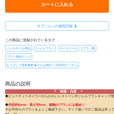
カートに入れる
オプションの値段詳細
この商品に登録されているタグ
ジェルネイル用品
ジェルブラシ
ネイルツール
ブラシ類
ブラシ便利グッズ
もう少しで送料無料★そんな時の～1000円アイテム
商品の説明
＊ 特徴・内容 ＊
◆ビューティーネイラーからかわいいストーン付ジェルブラシキャップ
◆
内径約
6mm
、長さ
90mm、細軸のブラシにお勧め！
※お手持ちのブラシをよくご確認下さい。サイズ違いでのご返品は承っ
m(_ _)m