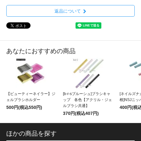
返品について
あなたにおすすめの商品
【ビューティーネイラー】ジ
[b-r-sブルーシュ]ブラシキャ
[ネイルズナ
ェルブラシホルダー
ップ 各色【アクリル・ジェ
根]NSJニ
ルブラシ共通】
500円(税込550円)
400円(税込
370円(税込407円)
ほかの商品を探す