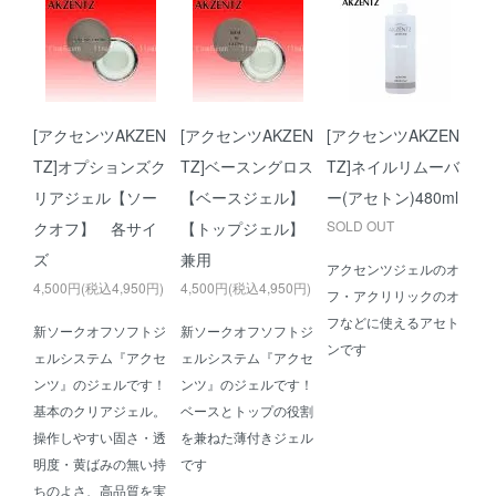
[アクセンツAKZEN
[アクセンツAKZEN
[アクセンツAKZEN
TZ]オプションズク
TZ]ベースングロス
TZ]ネイルリムーバ
リアジェル【ソー
【ベースジェル】
ー(アセトン)480ml
SOLD OUT
クオフ】 各サイ
【トップジェル】
ズ
兼用
アクセンツジェルのオ
4,500円(税込4,950円)
4,500円(税込4,950円)
フ・アクリリックのオ
フなどに使えるアセト
新ソークオフソフトジ
新ソークオフソフトジ
ンです
ェルシステム『アクセ
ェルシステム『アクセ
ンツ』のジェルです！
ンツ』のジェルです！
基本のクリアジェル。
ベースとトップの役割
操作しやすい固さ・透
を兼ねた薄付きジェル
明度・黄ばみの無い持
です
ちのよさ、高品質を実