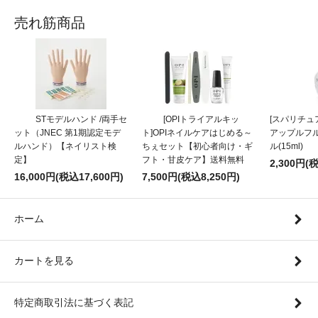
売れ筋商品
STモデルハンド /両手セ
[OPIトライアルキッ
[スパリチュア
ット（JNEC 第1期認定モデ
ト]OPIネイルケアはじめる～
アップルフ
ルハンド）【ネイリスト検
ちぇセット【初心者向け・ギ
ル(15ml)
定】
フト・甘皮ケア】送料無料
2,300円(
16,000円(税込17,600円)
7,500円(税込8,250円)
ホーム
カートを見る
特定商取引法に基づく表記