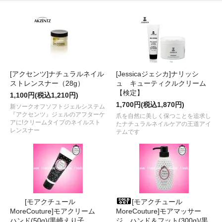
[アクセンツ]ナチュラルネイル
[Jessicaジェシカ]ナリッシ
ストレンスナー（28g）
ュ キューティクルクリーム
【検定】
1,100円(税込1,210円)
1,700円(税込1,870円)
新ソークオフソフトジェルシステム
『アクセンツ』ジェルのアフターケ
爪を自然に美しく保つことを追求し
アに!クリームタイプのネイルスト
たナチュラルネイルケアの王道アイ
レンスナー
テムです
[モアクチュール
[モアクチュール
MoreCouture]モアクリーム
MoreCouture]モアマッサー
ハンド(50g)/黒崎えり子
ジ ハンド＆フット(300g)/黒