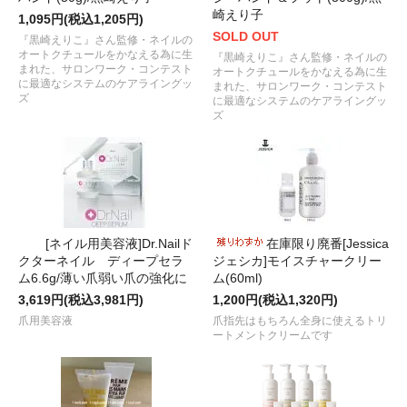
崎えり子
1,095円(税込1,205円)
SOLD OUT
『黒崎えりこ』さん監修・ネイルの
オートクチュールをかなえる為に生
『黒崎えりこ』さん監修・ネイルの
まれた、サロンワーク・コンテスト
オートクチュールをかなえる為に生
に最適なシステムのケアライングッ
まれた、サロンワーク・コンテスト
ズ
に最適なシステムのケアライングッ
ズ
[ネイル用美容液]Dr.Nailド
在庫限り廃番[Jessica
クターネイル ディープセラ
ジェシカ]モイスチャークリー
ム6.6g/薄い爪弱い爪の強化に
ム(60ml)
3,619円(税込3,981円)
1,200円(税込1,320円)
爪用美容液
爪指先はもちろん全身に使えるトリ
ートメントクリームです